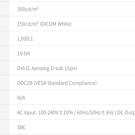
300cd/m²
150cd/m² (DICOM White)
1,000:1
10-bit
DVI-D, Aanalog D-sub 15pin
DDC2B (VESA Standard Compliance)
N/A
AC Input: 100-240V±10% / 60Hz/50Hz±3Hz | DC Outp
SBC