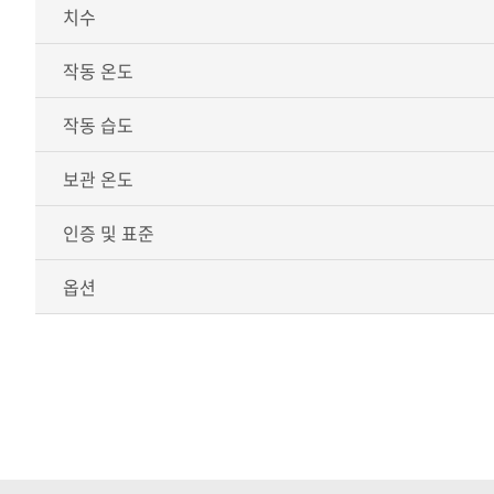
치수
작동 온도
작동 습도
보관 온도
인증 및 표준
옵션