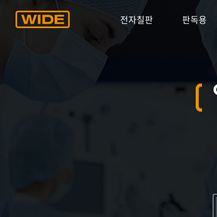
전자칠판
판독용