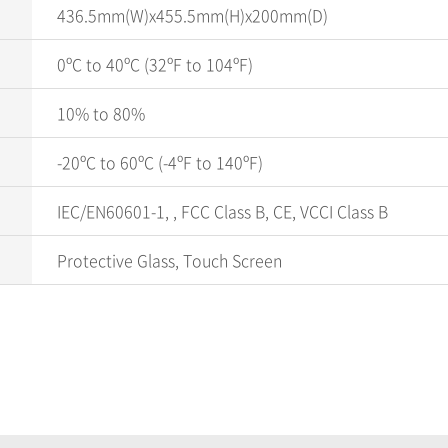
436.5mm(W)x455.5mm(H)x200mm(D)
0ºC to 40ºC (32ºF to 104ºF)
10% to 80%
-20ºC to 60ºC (-4ºF to 140ºF)
IEC/EN60601-1, , FCC Class B, CE, VCCI Class B
Protective Glass, Touch Screen