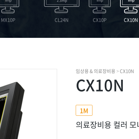
MX10P
CL24N
CX10P
CX10N
임상용 & 의료장비용
CX10N
>
CX10N
1M
의료장비용 컬러 모