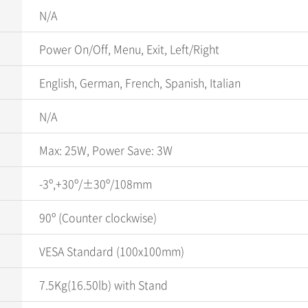
N/A
Power On/Off, Menu, Exit, Left/Right
English, German, French, Spanish, Italian
N/A
Max: 25W, Power Save: 3W
-3º,+30º/±30º/108mm
90º (Counter clockwise)
VESA Standard (100x100mm)
7.5Kg(16.50lb) with Stand