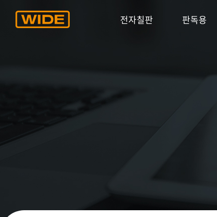
전자칠판
판독용