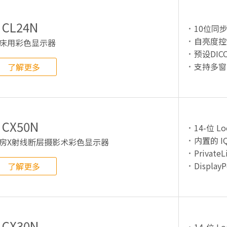
CL24N
10位同步
自亮度控
床用彩色显示器
预设DIC
支持多窗
了解更多
CX50N
14-位 Lo
内置的 IQ
房X射线断层摄影术彩色显示器
PrivateL
DisplayP
了解更多
CX30N