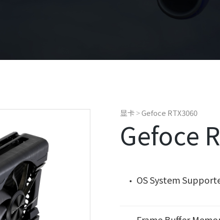
显卡
Gefoce RTX3060
>
Gefoce 
OS System Support
Frame Buffer Memo