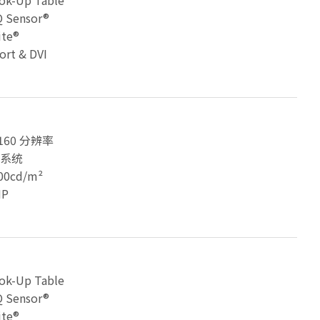
ok-Up Table
 Sensor®
ite®
ort & DVI
 2160 分辨率
光系统
0cd/m²
P
ok-Up Table
 Sensor®
ite®