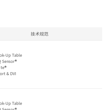
技术规范
ok-Up Table
 Sensor®
ite®
ort & DVI
ok-Up Table
 Sensor®