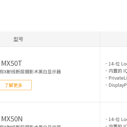
型号
MX50T
14-位 Lo
内置的 IQ
房X射线断层摄影术黑白显示器
PrivateL
DisplayP
了解更多
MX50N
14-位 Lo
内置的 IQ