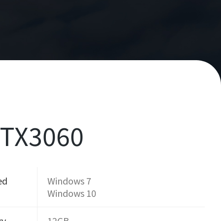
RTX3060
ed
Windows 7
Windows 10
ry
12GB