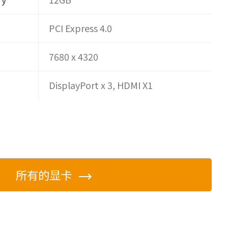
PCI Express 4.0
7680 x 4320
DisplayPort x 3, HDMI X1
所有的显卡