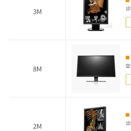
诊
3M
空
8M
诊
2M