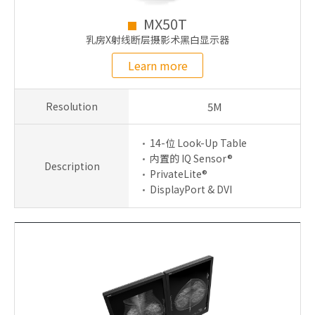
MX50T
乳房X射线断层摄影术黑白显示器
Learn more
Resolution
5M
14-位 Look-Up Table
内置的 IQ Sensor®
Description
PrivateLite®
DisplayPort & DVI