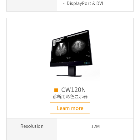
DisplayPort & DVI
CW120N
诊断用彩色显示器
Learn more
Resolution
12M