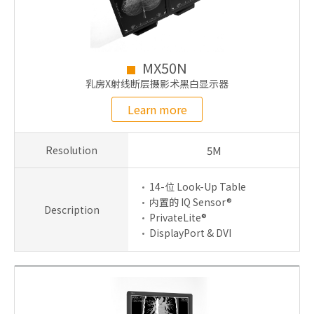
MX50N
乳房X射线断层摄影术黑白显示器
Learn more
Resolution
5M
14-位 Look-Up Table
内置的 IQ Sensor®
Description
PrivateLite®
DisplayPort & DVI