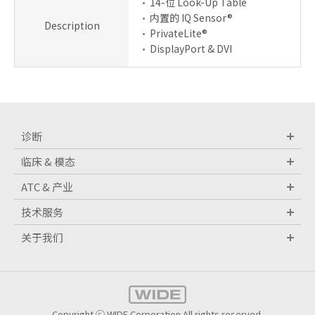
14-位 Look-Up Table
内置的 IQ Sensor®
Description
PrivateLite®
DisplayPort & DVI
诊断
临床 & 模态
ATC & 产业
技术服务
关于我们
Copyright ⓒ WIDE Corporation All rights reserved.