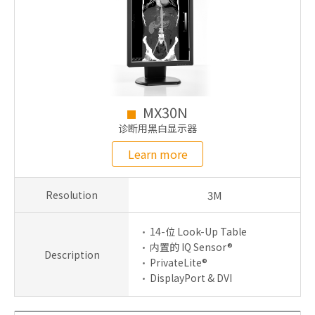
MX30N
诊断用黑白显示器
Learn more
Resolution
3M
14-位 Look-Up Table
内置的 IQ Sensor®
Description
PrivateLite®
DisplayPort & DVI