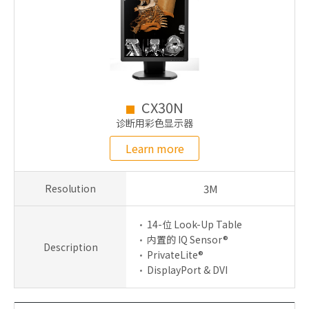
CX30N
诊断用彩色显示器
Learn more
Resolution
3M
14-位 Look-Up Table
内置的 IQ Sensor®
Description
PrivateLite®
DisplayPort & DVI