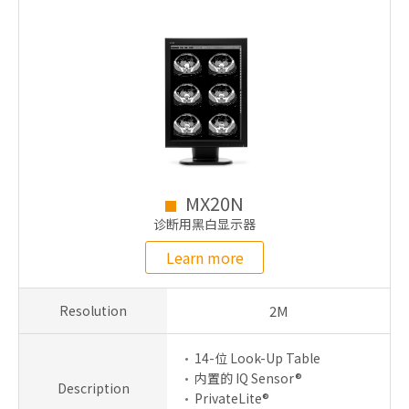
MX20N
诊断用黑白显示器
Learn more
Resolution
2M
14-位 Look-Up Table
内置的 IQ Sensor®
Description
PrivateLite®