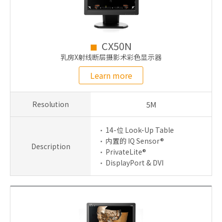
CX50N
乳房X射线断层摄影术彩色显示器
Learn more
Resolution
5M
14-位 Look-Up Table
内置的 IQ Sensor®
Description
PrivateLite®
DisplayPort & DVI